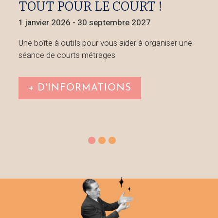
APPEL À FILMS RÉALISÉS
PAR DES JEUNES !
5 juin 2026
@ 9h00
- 30 septembre 2026
@
23h30
Festival Plural + : envoie ton film pour participer à 
un festival européen !
+ D'INFORMATIONS