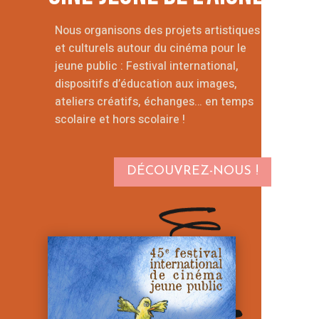
Nous organisons des projets artistiques
et culturels autour du cinéma pour le
jeune public : Festival international,
dispositifs d’éducation aux images,
ateliers créatifs, échanges… en temps
scolaire et hors scolaire !
DÉCOUVREZ-NOUS !