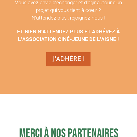
Vous vous intéressez à la création pour le jeune
public ?
Vous avez envie d’échanger et d’agir autour d’un
projet qui vous tient à cœur ?
N’attendez plus : rejoignez-nous !
ET BIEN N’ATTENDEZ PLUS ET ADHÉREZ À
L’ASSOCIATION CINÉ-JEUNE DE L’AISNE !
J'ADHÈRE !