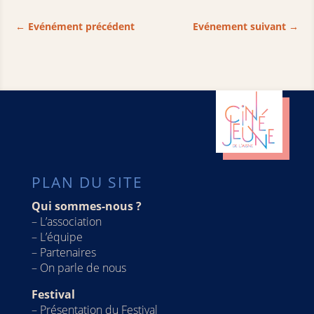
←
Evénément précédent
Evénement suivant
→
PLAN DU SITE
Qui sommes-nous ?
–
L’association
–
L’équipe
–
Partenaires
–
On parle de nous
Festival
–
Présentation du Festival