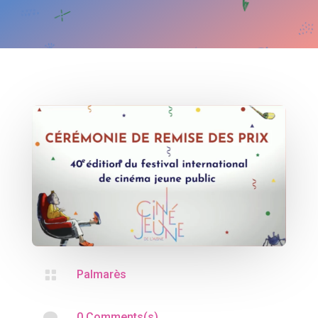

Palmarès

0 Comments(s)