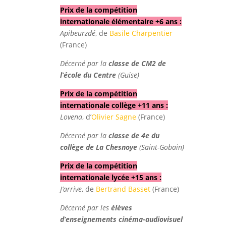
Prix de la compétition
internationale élémentaire +6 ans :
Apibeurzdé
, de
Basile Charpentier
(France)
Décerné par la
classe de CM2 de
l’école du Centre
(Guise)
Prix de la compétition
internationale collège +11 ans :
Lovena
, d’
Olivier Sagne
(France)
Décerné par la
classe de 4e du
collège de La Chesnoye
(Saint-Gobain)
Prix de la compétition
internationale lycée +15 ans :
J’arrive
, de
Bertrand Basset
(France)
Décerné par les
élèves
d’enseignements cinéma-audiovisuel