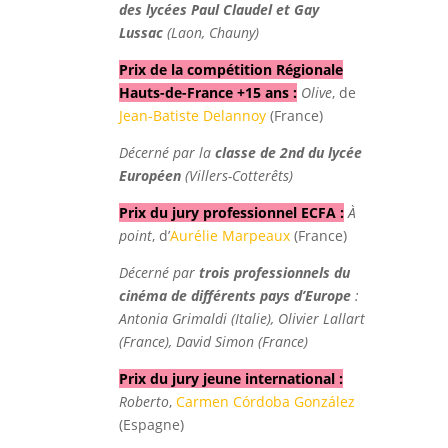
des lycées Paul Claudel et Gay
Lussac
(Laon, Chauny)
Prix de la compétition Régionale
Hauts-de-France +15 ans :
Olive
, de
Jean-Batiste Delannoy
(France)
Décerné par la
classe de 2nd du lycée
Européen
(Villers-Cotterêts)
Prix du jury professionnel ECFA :
À
point
, d’
Aurélie Marpeaux
(France)
Décerné par
trois professionnels du
cinéma de différents pays d’Europe
:
Antonia Grimaldi (Italie), Olivier Lallart
(France), David Simon (France)
Prix du jury jeune international :
Roberto
,
Carmen Córdoba González
(Espagne)