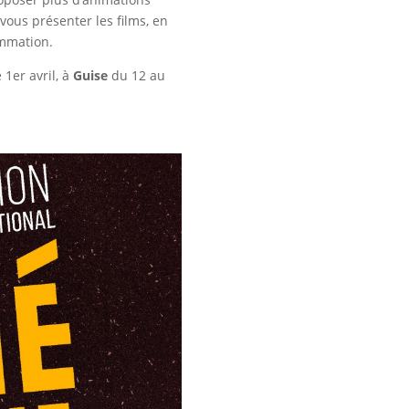
vous présenter les films, en
ammation.
 1er avril, à
Guise
du 12 au