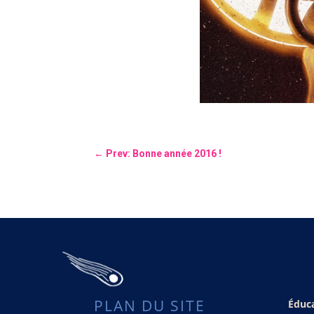
←
Prev: Bonne année 2016 !
PLAN DU SITE
Éduc