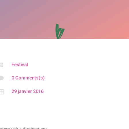

Festival

0 Comments(s)

29 janvier 2016
roposer plus d’animations