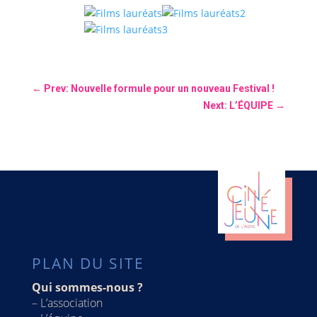
←
Prev: Nouvelle formule pour un nouveau Festival !
Next: L’ÉQUIPE
→
PLAN DU SITE
Qui sommes-nous ?
–
L’association