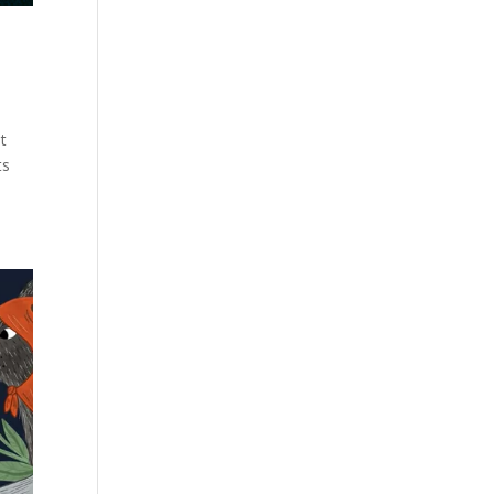
et
ts