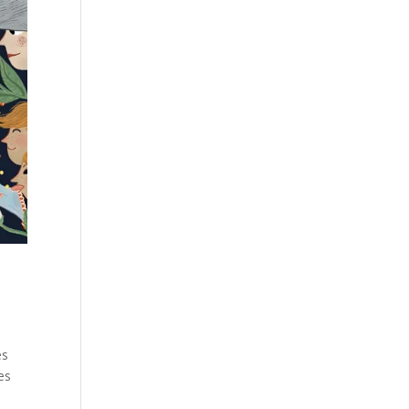
es
es