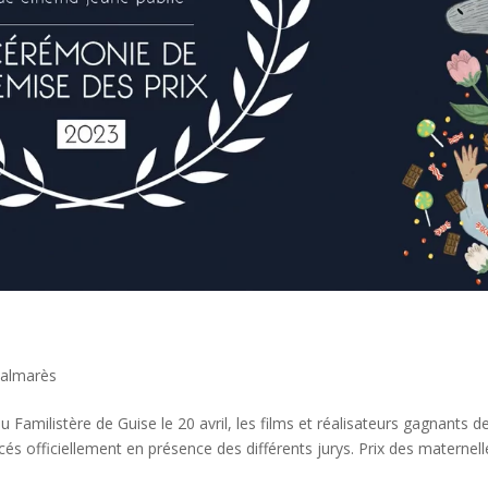
almarès
 Familistère de Guise le 20 avril, les films et réalisateurs gagnants d
s officiellement en présence des différents jurys. Prix des maternell