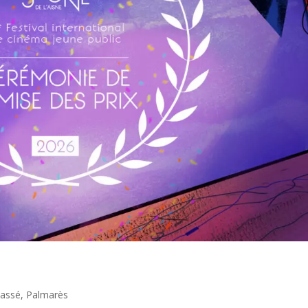
lassé
,
Palmarès