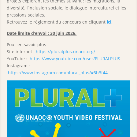
projets explorant les thèmes suivant : les migrations, la
diversité, l’inclusion sociale, le dialogue interculturel et les
pressions sociales.
Retrouvez le règlement du concours en cliquant
ici
.
Date limite d’envoi : 30 juin 2026.
Pour en savoir plus
Site internet :
https://pluralplus.unaoc.org/
YouTube :
https://www.youtube.com/user/PLURALPLUS
Instagram :
https://www.instagram.com/plural_plus/
#3b3f44