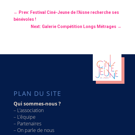
←
Prev: Festival Ciné-Jeune de l'Aisne recherche ses
bénévoles !
Next: Galerie Compétition Longs Métrages
→
PLAN DU SITE
Qui sommes-nous ?
–
L’association
–
L’équipe
–
Partenaires
–
On parle de nous